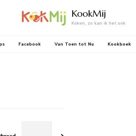
KookMij
Koken, zo kan ik het ook
ps
Facebook
Van Toen tot Nu
Kookboek