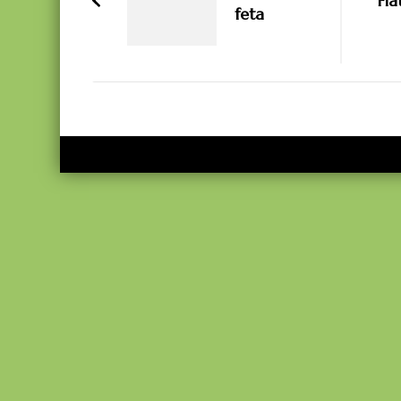
Fla
feta