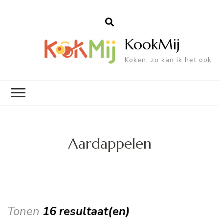
KookMij
Koken, zo kan ik het ook
Aardappelen
Tonen
16 resultaat(en)