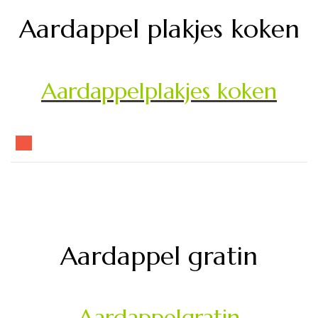
Aardappel plakjes koken
Aardappelplakjes
koken
Aardappel gratin
Aardappelgratin