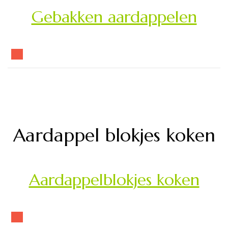
Gebakken aardappelen
Aardappel blokjes koken
Aardappelblokjes koken