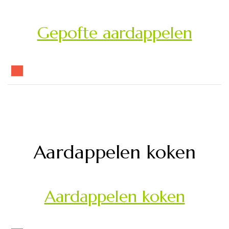
Gepofte aardappelen
Aardappelen koken
Aardappelen koken