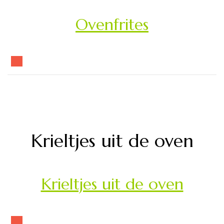
Ovenfrites
Krieltjes uit de oven
Krieltjes uit de oven