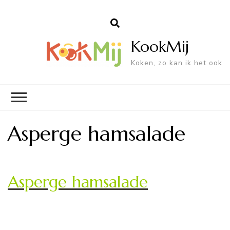
KookMij
Koken, zo kan ik het ook
Asperge hamsalade
Asperge hamsalade