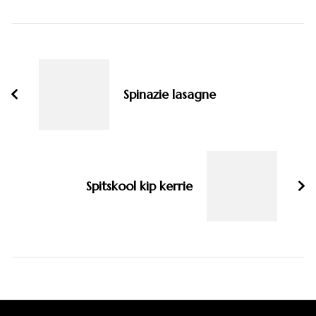
Bericht
navigatie
Spinazie lasagne
Spitskool kip kerrie