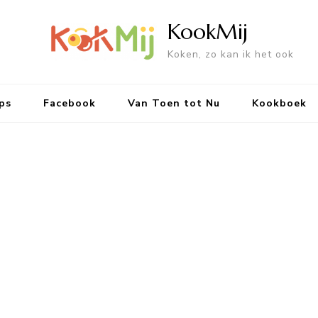
KookMij
Koken, zo kan ik het ook
ps
Facebook
Van Toen tot Nu
Kookboek