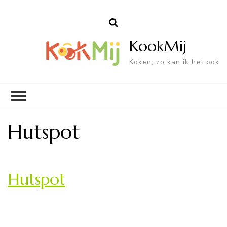
KookMij
Koken, zo kan ik het ook
Hutspot
Hutspot