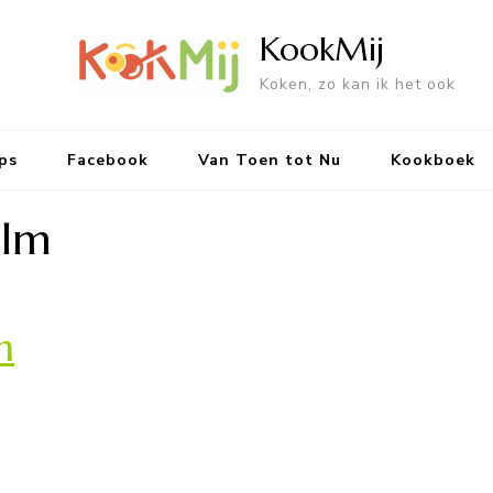
KookMij
Koken, zo kan ik het ook
ps
Facebook
Van Toen tot Nu
Kookboek
alm
m