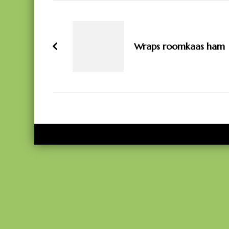
Bericht
navigatie
Wraps roomkaas ham