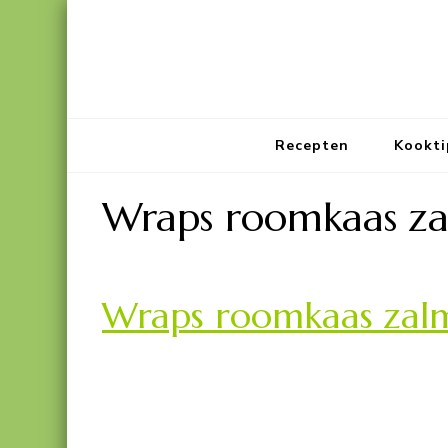
Recepten
Kookti
Wraps roomkaas z
Wraps roomkaas zal